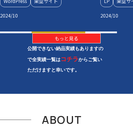
WordPress
架空サイト
LP
架空サ
2024/10
2024/10
もっと見る
公開できない納品実績もありますの
コチラ
で全実績一覧は
からご覧い
ただけますと幸いです。
ABOUT